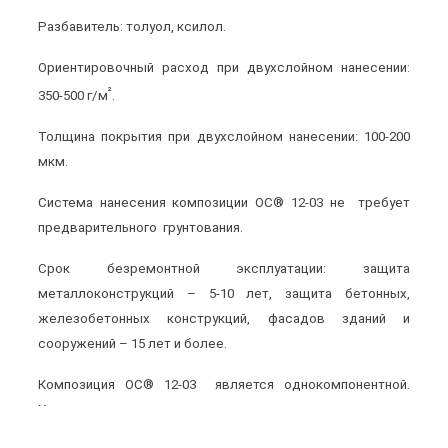
Разбавитель:
толуол, ксилол.
Ориентировочный расход при двухслойном нанесении:
²
350-500 г/м
.
Толщина покрытия при двухслойном нанесении:
100-200
мкм.
Система нанесения
композиции ОС® 12-03 не требует
предварительного грунтования.
Срок безремонтной эксплуатации:
защита
металлоконструкций – 5-10 лет, защита бетонных,
железобетонных конструкций, фасадов зданий и
сооружений – 15 лет и более.
Композиция ОС® 12-03 является однокомпонентной
.
Холодное отверждение покрытия после нанесения.