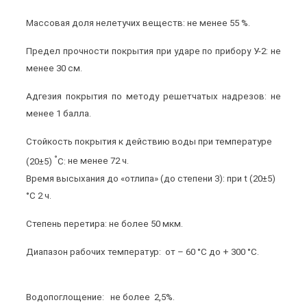
Массовая доля нелетучих веществ:
не менее 55 %.
Предел прочности покрытия при ударе по прибору У-2:
не
менее 30 см
.
Адгезия покрытия по методу решетчатых надрезов:
не
менее 1 балла.
Стойкость покрытия к действию воды при температуре
°
(20±5)
С:
не менее 72 ч.
Время высыхания до «отлипа» (до степени 3):
при
t
(20±5)
°С 2 ч.
Степень перетира:
не более 50 мкм.
Диапазон рабочих температур:
от – 60 °С до + 300 °С.
Водопоглощение:
не более 2,5%.