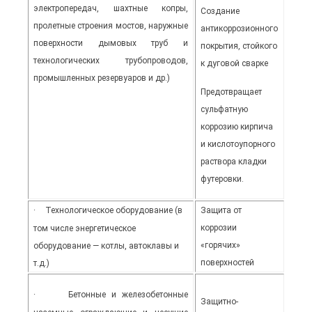
электропередач, шахтные копры,
Создание
пролетные строения мостов, наружные
антикоррозионного
поверхности дымовых труб и
покрытия, стойкого
технологических трубопроводов,
к дуговой сварке
промышленных резервуаров и др.)
Предотвращает
сульфатную
коррозию кирпича
и кислотоупорного
раствора кладки
футеровки.
·
Технологическое оборудование (в
Защита от
коррозии
том числе энергетическое
«горячих»
оборудование ― котлы, автоклавы и
поверхностей
т.д.)
·
Бетонные и железобетонные
Защитно-