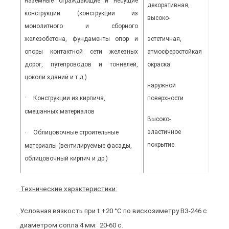
наземные ограждающие и несущие
декоративная,
конструкции (конструкции из
высоко-
монолитного и сборного
железобетона, фундаменты опор и
эстетичная,
опоры контактной сети железных
атмосферостойкая
дорог, путепроводов и тоннелей,
окраска
цоколи зданий и т.д.)
наружной
·
Конструкции из кирпича,
поверхности
смешанных материалов
Высоко-
эластичное
·
Облицовочные строительные
покрытие.
материалы (вентилируемые фасады,
облицовочный кирпич и др.)
Технические характеристики:
Условная вязкость
при
t
+20 °С по вискозиметру ВЗ-246 с
диаметром сопла 4 мм: 20-60 с.