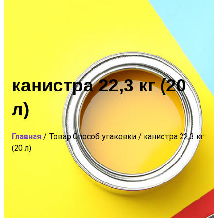
канистра 22,3 кг (20
л)
Главная
/ Товар Способ упаковки / канистра 22,3 кг
(20 л)