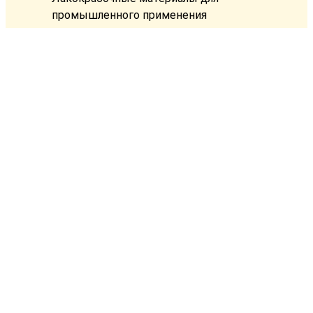
промышленного применения
Краски для бетонных полов
Органосиликатные композиции
Преобразователи ржавчины, смывки
краски
Контакты
+375 29 630-55-75
+375 17 232-71-12
+375 17 240-33-90
info@vigorinvest.by