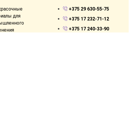
красочные
+375 29 630-55-75
иалы для
+375 17 232-71-12
ышленного
+375 17 240-33-90
енения
info@vigorinvest.by
и для бетонных
в
РБ, 220005, г. Минск,
ул. Платонова, 43. Оф. 126
носиликатные
озиции
бразователи
чины, смывки
и