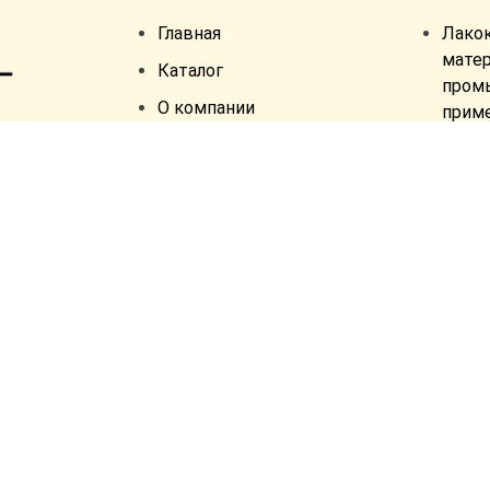
Главная
Лако
матер
Каталог
пром
О компании
прим
Услуги
Краск
поло
Контакты
Орга
и
комп
Прео
ржав
краск