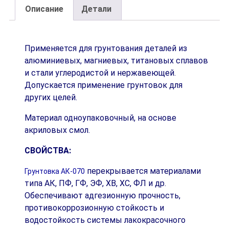
Описание
Детали
Описание
Промышленные защитные покрытия купить в Минске
Применяется для грунтования деталей из
алюминиевых, магниевых, титановых сплавов
и стали углеродистой и нержавеющей.
Допускается применение грунтовок для
других целей.
Материал одноупаковочный, на основе
акриловых смол.
СВОЙСТВА:
перекрывается материалами
Грунтовка АК-070
типа АК, ПФ, ГФ, ЭФ, ХВ, ХС, ФЛ и др.
Обеспечивают адгезионную прочность,
противокоррозионную стойкость и
водостойкость системы лакокрасочного