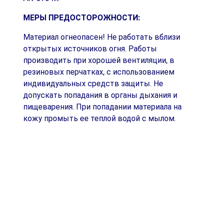
МЕРЫ ПРЕДОСТОРОЖНОСТИ:
Материал огнеопасен! Не работать вблизи
открытых источников огня. Работы
производить при хорошей вентиляции, в
резиновых перчатках, с использованием
индивидуальных средств защиты. Не
допускать попадания в органы дыхания и
пищеварения. При попадании материала на
кожу промыть ее теплой водой с мылом.
Хранить эмаль в помещении, исключив
попадание на нее прямых солнечных лучей и
влаги.
УСЛОВИЯ И ГАРАНТИЙНЫЙ СРОК ХРАНЕНИЯ:
Хранить материалы в помещении в плотно
закрытой таре, исключив попадание на них
прямых солнечных лучей и влаги при