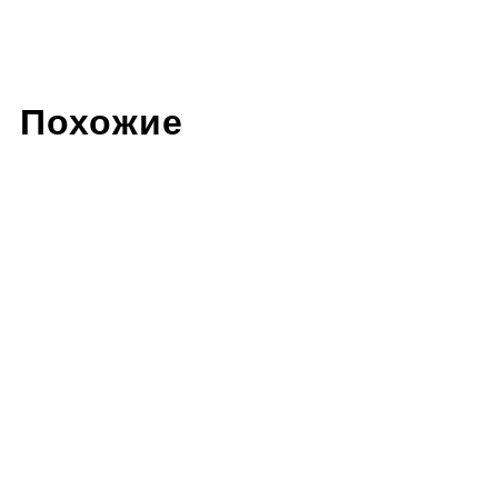
Похожие
Грунт-эмаль АК-0174
Эмаль АУ-1513