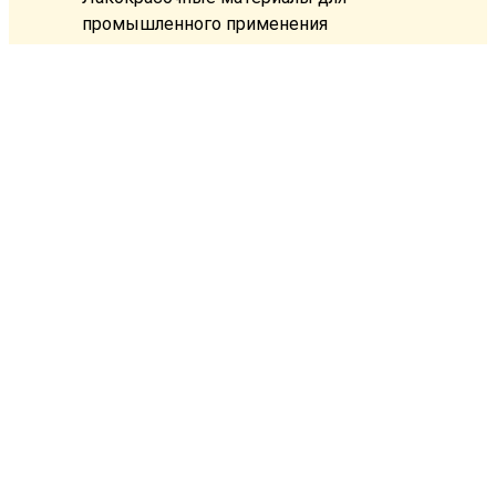
промышленного применения
Краски для бетонных полов
Органосиликатные композиции
Преобразователи ржавчины, смывки
краски
Контакты
+375 29 630-55-75
+375 17 232-71-12
+375 17 240-33-90
info@vigorinvest.by